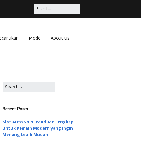
ecantikan
Mode
About Us
Recent Posts
Slot Auto Spin: Panduan Lengkap
untuk Pemain Modern yang Ingin
Menang Lebih Mudah