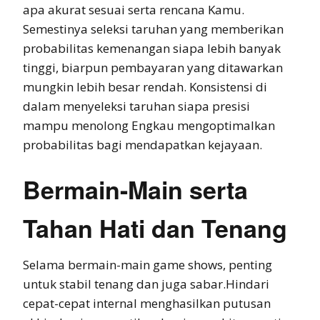
apa akurat sesuai serta rencana Kamu.
Semestinya seleksi taruhan yang memberikan
probabilitas kemenangan siapa lebih banyak
tinggi, biarpun pembayaran yang ditawarkan
mungkin lebih besar rendah. Konsistensi di
dalam menyeleksi taruhan siapa presisi
mampu menolong Engkau mengoptimalkan
probabilitas bagi mendapatkan kejayaan.
Bermain-Main serta
Tahan Hati dan Tenang
Selama bermain-main game shows, penting
untuk stabil tenang dan juga sabar.Hindari
cepat-cepat internal menghasilkan putusan