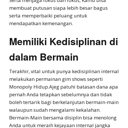
Serta menjaga fokus dan fokus, Kamu bisa
membuat putusan siapa lebih besar bagus
serta memperbaiki peluang untuk
mendapatkan kemenangan.
Memiliki Kedisiplinan di
dalam Bermain
Terakhir, vital untuk punya kedisiplinan internal
melakukan permainan gim shows seperti
Monopoly Hidup.Ajeg patuhi batasan dana apa
pernah Anda tetapkan sebelumnya dan tidak
boleh tertarik bagi berkelanjutan bermain-main
walaupun sudah mengalami kekalahan.
Bermain-Main bersama disiplin bisa menolong
Anda untuk meraih kejayaan internal jangka