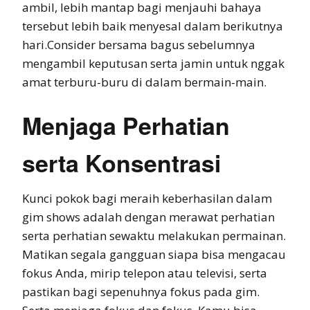
ambil, lebih mantap bagi menjauhi bahaya
tersebut lebih baik menyesal dalam berikutnya
hari.Consider bersama bagus sebelumnya
mengambil keputusan serta jamin untuk nggak
amat terburu-buru di dalam bermain-main.
Menjaga Perhatian
serta Konsentrasi
Kunci pokok bagi meraih keberhasilan dalam
gim shows adalah dengan merawat perhatian
serta perhatian sewaktu melakukan permainan.
Matikan segala gangguan siapa bisa mengacau
fokus Anda, mirip telepon atau televisi, serta
pastikan bagi sepenuhnya fokus pada gim.