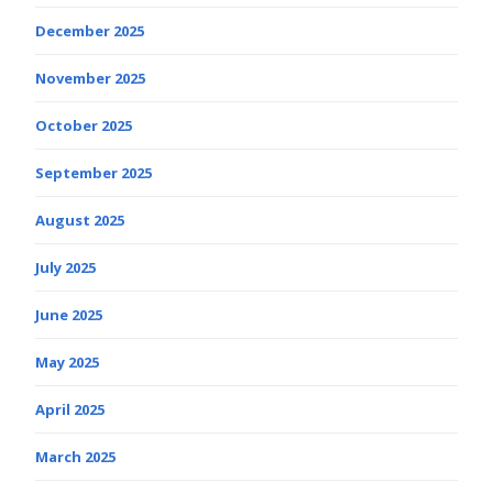
December 2025
November 2025
October 2025
September 2025
August 2025
July 2025
June 2025
May 2025
April 2025
March 2025