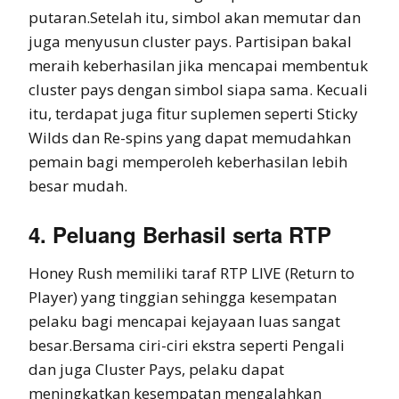
putaran.Setelah itu, simbol akan memutar dan
juga menyusun cluster pays. Partisipan bakal
meraih keberhasilan jika mencapai membentuk
cluster pays dengan simbol siapa sama. Kecuali
itu, terdapat juga fitur suplemen seperti Sticky
Wilds dan Re-spins yang dapat memudahkan
pemain bagi memperoleh keberhasilan lebih
besar mudah.
4. Peluang Berhasil serta RTP
Honey Rush memiliki taraf RTP LIVE (Return to
Player) yang tinggian sehingga kesempatan
pelaku bagi mencapai kejayaan luas sangat
besar.Bersama ciri-ciri ekstra seperti Pengali
dan juga Cluster Pays, pelaku dapat
meningkatkan kesempatan mengalahkan