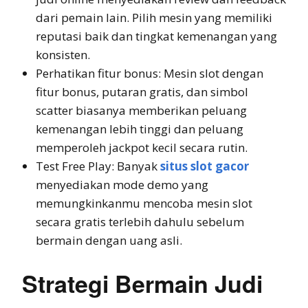
dari pemain lain. Pilih mesin yang memiliki
reputasi baik dan tingkat kemenangan yang
konsisten.
Perhatikan fitur bonus: Mesin slot dengan
fitur bonus, putaran gratis, dan simbol
scatter biasanya memberikan peluang
kemenangan lebih tinggi dan peluang
memperoleh jackpot kecil secara rutin.
Test Free Play: Banyak
situs slot gacor
menyediakan mode demo yang
memungkinkanmu mencoba mesin slot
secara gratis terlebih dahulu sebelum
bermain dengan uang asli.
Strategi Bermain Judi