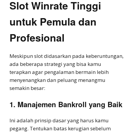
Slot Winrate Tinggi
untuk Pemula dan
Profesional
Meskipun slot didasarkan pada keberuntungan,
ada beberapa strategi yang bisa kamu
terapkan agar pengalaman bermain lebih
menyenangkan dan peluang menangmu
semakin besar:
1. Manajemen Bankroll yang Baik
Ini adalah prinsip dasar yang harus kamu
pegang. Tentukan batas kerugian sebelum