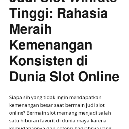
Tinggi: Rahasia
Meraih
Kemenangan
Konsisten di
Dunia Slot Online
Siapa sih yang tidak ingin mendapatkan
kemenangan besar saat bermain judi slot
online? Bermain slot memang menjadi salah
satu hiburan favorit di dunia maya karena
kemudahannya dan potensi hadiahnya yang