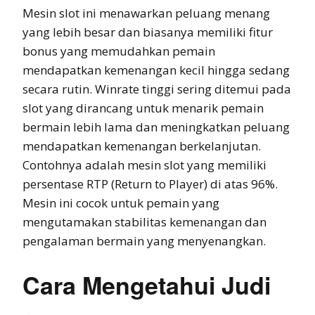
Mesin slot ini menawarkan peluang menang
yang lebih besar dan biasanya memiliki fitur
bonus yang memudahkan pemain
mendapatkan kemenangan kecil hingga sedang
secara rutin. Winrate tinggi sering ditemui pada
slot yang dirancang untuk menarik pemain
bermain lebih lama dan meningkatkan peluang
mendapatkan kemenangan berkelanjutan.
Contohnya adalah mesin slot yang memiliki
persentase RTP (Return to Player) di atas 96%.
Mesin ini cocok untuk pemain yang
mengutamakan stabilitas kemenangan dan
pengalaman bermain yang menyenangkan.
Cara Mengetahui Judi