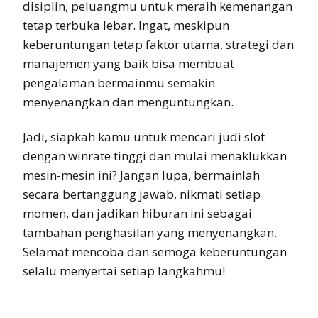
disiplin, peluangmu untuk meraih kemenangan
tetap terbuka lebar. Ingat, meskipun
keberuntungan tetap faktor utama, strategi dan
manajemen yang baik bisa membuat
pengalaman bermainmu semakin
menyenangkan dan menguntungkan.
Jadi, siapkah kamu untuk mencari judi slot
dengan winrate tinggi dan mulai menaklukkan
mesin-mesin ini? Jangan lupa, bermainlah
secara bertanggung jawab, nikmati setiap
momen, dan jadikan hiburan ini sebagai
tambahan penghasilan yang menyenangkan.
Selamat mencoba dan semoga keberuntungan
selalu menyertai setiap langkahmu!