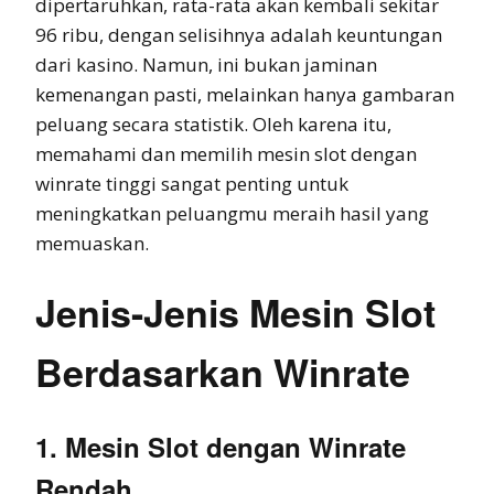
dipertaruhkan, rata-rata akan kembali sekitar
96 ribu, dengan selisihnya adalah keuntungan
dari kasino. Namun, ini bukan jaminan
kemenangan pasti, melainkan hanya gambaran
peluang secara statistik. Oleh karena itu,
memahami dan memilih mesin slot dengan
winrate tinggi sangat penting untuk
meningkatkan peluangmu meraih hasil yang
memuaskan.
Jenis-Jenis Mesin Slot
Berdasarkan Winrate
1. Mesin Slot dengan Winrate
Rendah