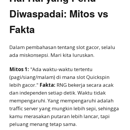
Diwaspadai: Mitos vs
Fakta
Dalam pembahasan tentang slot gacor, selalu
ada miskonsepsi. Mari kita luruskan.
Mitos 1:
"Ada waktu-waktu tertentu
(pagi/siang/malam) di mana slot Quickspin
lebih gacor."
Fakta:
RNG bekerja secara acak
dan independen setiap detik. Waktu tidak
mempengaruhi. Yang mempengaruhi adalah
traffic server yang mungkin lebih sepi, sehingga
kamu merasakan putaran lebih lancar, tapi
peluang menang tetap sama.