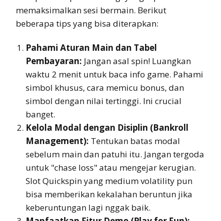
memaksimalkan sesi bermain. Berikut
beberapa tips yang bisa diterapkan:
Pahami Aturan Main dan Tabel
Pembayaran:
Jangan asal spin! Luangkan
waktu 2 menit untuk baca info game. Pahami
simbol khusus, cara memicu bonus, dan
simbol dengan nilai tertinggi. Ini crucial
banget.
Kelola Modal dengan Disiplin (Bankroll
Management):
Tentukan batas modal
sebelum main dan patuhi itu. Jangan tergoda
untuk "chase loss" atau mengejar kerugian.
Slot Quickspin yang medium volatility pun
bisa memberikan kekalahan beruntun jika
keberuntungan lagi nggak baik.
Manfaatkan Fitur Demo (Play for Fun):