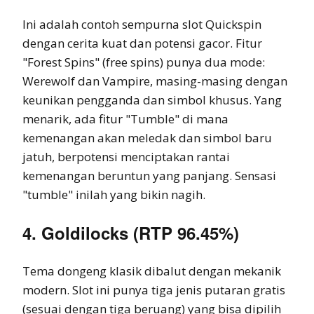
Ini adalah contoh sempurna slot Quickspin
dengan cerita kuat dan potensi gacor. Fitur
"Forest Spins" (free spins) punya dua mode:
Werewolf dan Vampire, masing-masing dengan
keunikan pengganda dan simbol khusus. Yang
menarik, ada fitur "Tumble" di mana
kemenangan akan meledak dan simbol baru
jatuh, berpotensi menciptakan rantai
kemenangan beruntun yang panjang. Sensasi
"tumble" inilah yang bikin nagih.
4. Goldilocks (RTP 96.45%)
Tema dongeng klasik dibalut dengan mekanik
modern. Slot ini punya tiga jenis putaran gratis
(sesuai dengan tiga beruang) yang bisa dipilih