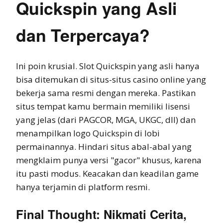
Quickspin yang Asli
dan Terpercaya?
Ini poin krusial. Slot Quickspin yang asli hanya
bisa ditemukan di situs-situs casino online yang
bekerja sama resmi dengan mereka. Pastikan
situs tempat kamu bermain memiliki lisensi
yang jelas (dari PAGCOR, MGA, UKGC, dll) dan
menampilkan logo Quickspin di lobi
permainannya. Hindari situs abal-abal yang
mengklaim punya versi "gacor" khusus, karena
itu pasti modus. Keacakan dan keadilan game
hanya terjamin di platform resmi.
Final Thought: Nikmati Cerita,