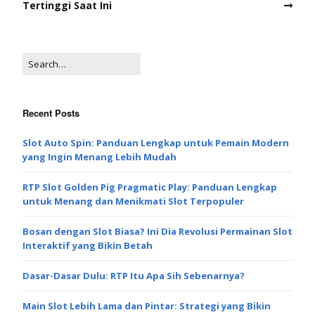
Tertinggi Saat Ini
Recent Posts
Slot Auto Spin: Panduan Lengkap untuk Pemain Modern
yang Ingin Menang Lebih Mudah
RTP Slot Golden Pig Pragmatic Play: Panduan Lengkap
untuk Menang dan Menikmati Slot Terpopuler
Bosan dengan Slot Biasa? Ini Dia Revolusi Permainan Slot
Interaktif yang Bikin Betah
Dasar-Dasar Dulu: RTP Itu Apa Sih Sebenarnya?
Main Slot Lebih Lama dan Pintar: Strategi yang Bikin