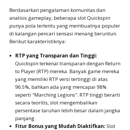
Berdasarkan pengalaman komunitas dan
analisis gameplay, beberapa slot Quickspin
punya pola tertentu yang membuatnya populer
di kalangan pencari sensasi menang beruntun.
Berikut karakteristiknya:
RTP yang Transparan dan Tinggi:
Quickspin terkenal transparan dengan Return
to Player (RTP) mereka. Banyak game mereka
yang memiliki RTP versi tertinggi di atas
96.5%, bahkan ada yang mencapai 98%
seperti "Marching Legions". RTP tinggi berarti
secara teoritis, slot mengembalikan
persentase taruhan lebih besar dalam jangka
panjang.
Fitur Bonus yang Mudah Diaktifkan:
Slot