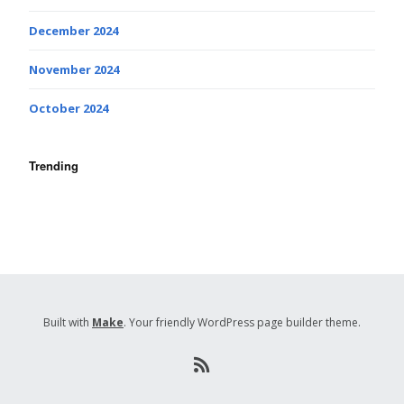
December 2024
November 2024
October 2024
Trending
Built with
Make
. Your friendly WordPress page builder theme.