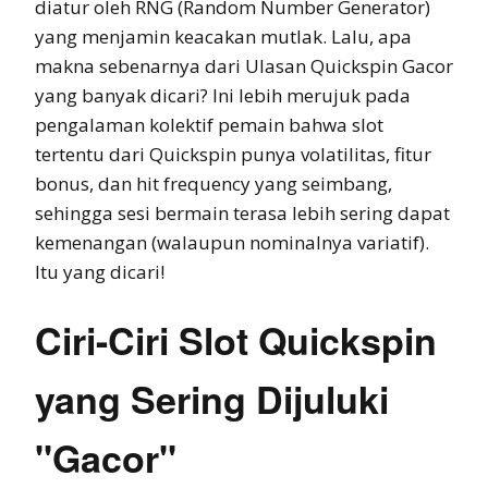
diatur oleh RNG (Random Number Generator)
yang menjamin keacakan mutlak. Lalu, apa
makna sebenarnya dari Ulasan Quickspin Gacor
yang banyak dicari? Ini lebih merujuk pada
pengalaman kolektif pemain bahwa slot
tertentu dari Quickspin punya volatilitas, fitur
bonus, dan hit frequency yang seimbang,
sehingga sesi bermain terasa lebih sering dapat
kemenangan (walaupun nominalnya variatif).
Itu yang dicari!
Ciri-Ciri Slot Quickspin
yang Sering Dijuluki
"Gacor"