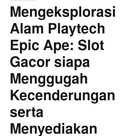
Mengeksplorasi
Alam Playtech
Epic Ape: Slot
Gacor siapa
Menggugah
Kecenderungan
serta
Menyediakan