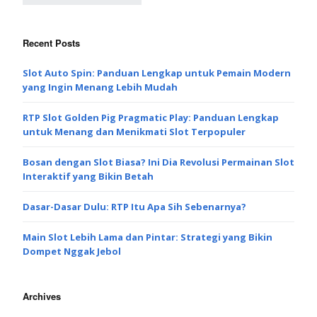
Recent Posts
Slot Auto Spin: Panduan Lengkap untuk Pemain Modern
yang Ingin Menang Lebih Mudah
RTP Slot Golden Pig Pragmatic Play: Panduan Lengkap
untuk Menang dan Menikmati Slot Terpopuler
Bosan dengan Slot Biasa? Ini Dia Revolusi Permainan Slot
Interaktif yang Bikin Betah
Dasar-Dasar Dulu: RTP Itu Apa Sih Sebenarnya?
Main Slot Lebih Lama dan Pintar: Strategi yang Bikin
Dompet Nggak Jebol
Archives