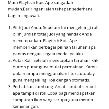
Main Playtech Epic Ape sangatlah
mudah.Beriringan ialah tahapan sederhana
bagi mengawali:
Pilih Judi Anda: Sebelum Ini mengelilingi roll,
pilih jumlah total judi yang hendak Anda
menempatkan. Playtech Epic Ape
memberikan berbagai pilihan taruhan apa
pantas dengan segala model pelaku.
Putar Roll: Setelah menetapkan taruhan, klik
button putar guna mulai permainan. Kamu
pula mampu menggunakan fitur autoplay
guna mengelilingi roll dengan otomatis.
Perhatikan Lambang: Amati simbol-simbol
apa tampil di roll.Coba bagi mendapatkan
campuran ikon yang serupa guna meraih
kemenangan.