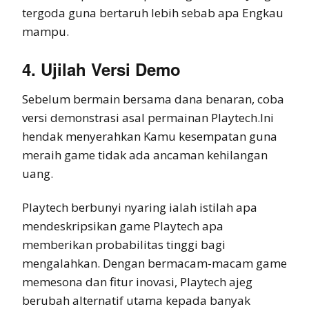
tergoda guna bertaruh lebih sebab apa Engkau
mampu.
4. Ujilah Versi Demo
Sebelum bermain bersama dana benaran, coba
versi demonstrasi asal permainan Playtech.Ini
hendak menyerahkan Kamu kesempatan guna
meraih game tidak ada ancaman kehilangan
uang.
Playtech berbunyi nyaring ialah istilah apa
mendeskripsikan game Playtech apa
memberikan probabilitas tinggi bagi
mengalahkan. Dengan bermacam-macam game
memesona dan fitur inovasi, Playtech ajeg
berubah alternatif utama kepada banyak