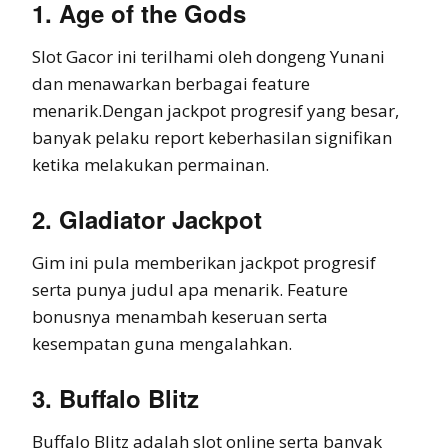
1. Age of the Gods
Slot Gacor ini terilhami oleh dongeng Yunani
dan menawarkan berbagai feature
menarik.Dengan jackpot progresif yang besar,
banyak pelaku report keberhasilan signifikan
ketika melakukan permainan.
2. Gladiator Jackpot
Gim ini pula memberikan jackpot progresif
serta punya judul apa menarik. Feature
bonusnya menambah keseruan serta
kesempatan guna mengalahkan.
3. Buffalo Blitz
Buffalo Blitz adalah slot online serta banyak