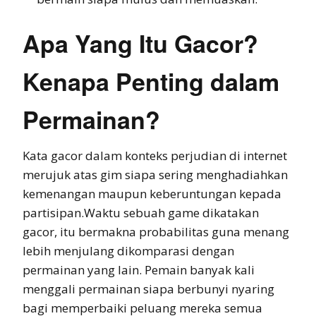
Apa Yang Itu Gacor?
Kenapa Penting dalam
Permainan?
Kata gacor dalam konteks perjudian di internet
merujuk atas gim siapa sering menghadiahkan
kemenangan maupun keberuntungan kepada
partisipan.Waktu sebuah game dikatakan
gacor, itu bermakna probabilitas guna menang
lebih menjulang dikomparasi dengan
permainan yang lain. Pemain banyak kali
menggali permainan siapa berbunyi nyaring
bagi memperbaiki peluang mereka semua