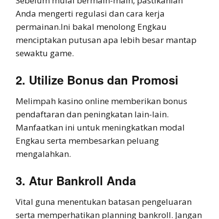
Sebelum mulai bermain-main, pastikanlah
Anda mengerti regulasi dan cara kerja
permainan.Ini bakal menolong Engkau
menciptakan putusan apa lebih besar mantap
sewaktu game.
2. Utilize Bonus dan Promosi
Melimpah kasino online memberikan bonus
pendaftaran dan peningkatan lain-lain.
Manfaatkan ini untuk meningkatkan modal
Engkau serta membesarkan peluang
mengalahkan.
3. Atur Bankroll Anda
Vital guna menentukan batasan pengeluaran
serta memperhatikan planning bankroll. Jangan