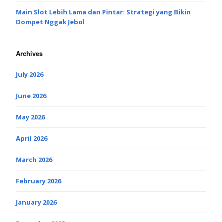
Main Slot Lebih Lama dan Pintar: Strategi yang Bikin
Dompet Nggak Jebol
Archives
July 2026
June 2026
May 2026
April 2026
March 2026
February 2026
January 2026