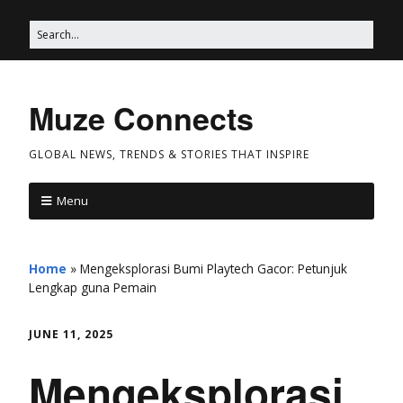
Muze Connects
GLOBAL NEWS, TRENDS & STORIES THAT INSPIRE
Menu
Home
»
Mengeksplorasi Bumi Playtech Gacor: Petunjuk
Lengkap guna Pemain
JUNE 11, 2025
Mengeksplorasi