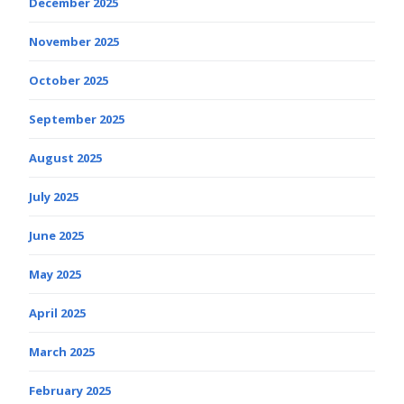
December 2025
November 2025
October 2025
September 2025
August 2025
July 2025
June 2025
May 2025
April 2025
March 2025
February 2025