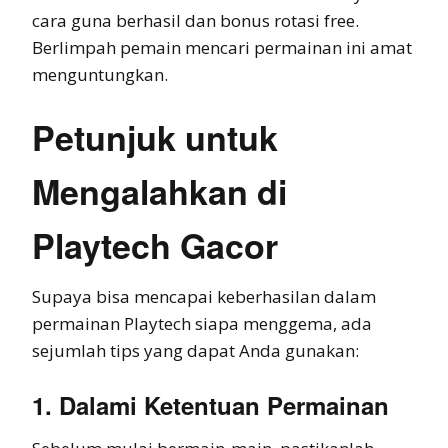
cara guna berhasil dan bonus rotasi free.
Berlimpah pemain mencari permainan ini amat
menguntungkan.
Petunjuk untuk
Mengalahkan di
Playtech Gacor
Supaya bisa mencapai keberhasilan dalam
permainan Playtech siapa menggema, ada
sejumlah tips yang dapat Anda gunakan:
1. Dalami Ketentuan Permainan