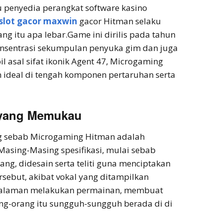
 penyedia perangkat software kasino
slot gacor maxwin
gacor Hitman selaku
ang itu apa lebar.Game ini dirilis pada tahun
onsentrasi sekumpulan penyuka gim dan juga
l asal sifat ikonik Agent 47, Microgaming
ideal di tengah komponen pertaruhan serta
 yang Memukau
ing sebab Microgaming Hitman adalah
 Masing-Masing spesifikasi, mulai sebab
ng, didesain serta teliti guna menciptakan
ersebut, akibat vokal yang ditampilkan
alaman melakukan permainan, membuat
ng-orang itu sungguh-sungguh berada di di