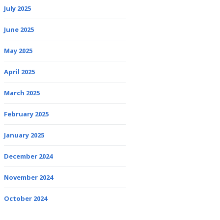
July 2025
June 2025
May 2025
April 2025
March 2025
February 2025
January 2025
December 2024
November 2024
October 2024