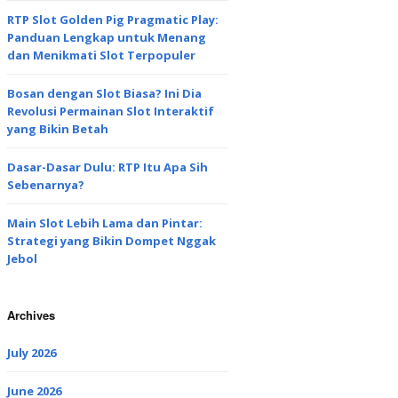
RTP Slot Golden Pig Pragmatic Play:
Panduan Lengkap untuk Menang
dan Menikmati Slot Terpopuler
Bosan dengan Slot Biasa? Ini Dia
Revolusi Permainan Slot Interaktif
yang Bikin Betah
Dasar-Dasar Dulu: RTP Itu Apa Sih
Sebenarnya?
Main Slot Lebih Lama dan Pintar:
Strategi yang Bikin Dompet Nggak
Jebol
Archives
July 2026
June 2026