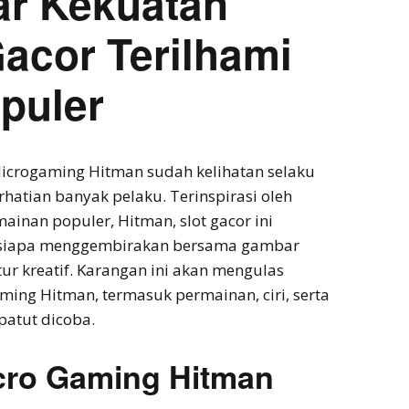
r Kekuatan
Gacor Terilhami
puler
 Microgaming Hitman sudah kelihatan selaku
hatian banyak pelaku. Terinspirasi oleh
ainan populer, Hitman, slot gacor ini
 siapa menggembirakan bersama gambar
ur kreatif. Karangan ini akan mengulas
aming Hitman, termasuk permainan, ciri, serta
patut dicoba.
icro Gaming Hitman