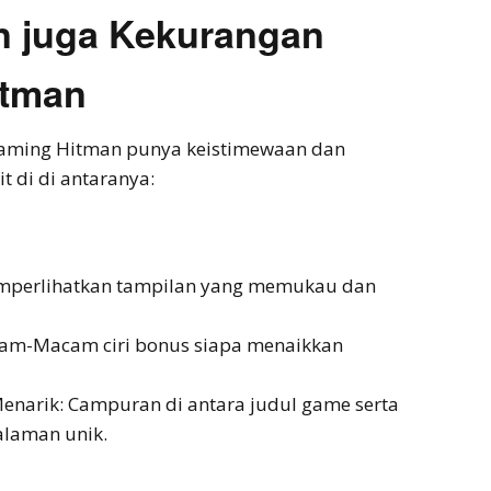
n juga Kekurangan
itman
 Gaming Hitman punya keistimewaan dan
t di di antaranya:
Memperlihatkan tampilan yang memukau dan
cam-Macam ciri bonus siapa menaikkan
narik: Campuran di antara judul game serta
alaman unik.