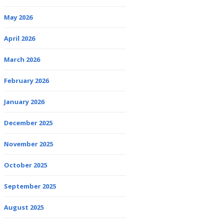
May 2026
April 2026
March 2026
February 2026
January 2026
December 2025
November 2025
October 2025
September 2025
August 2025