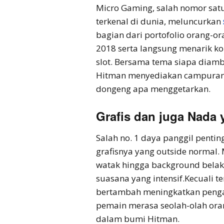
Micro Gaming, salah nomor satu
terkenal di dunia, meluncurkan
bagian dari portofolio orang-or
2018 serta langsung menarik k
slot. Bersama tema siapa diambi
Hitman menyediakan campuran 
dongeng apa menggetarkan.
Grafis dan juga Nada
Salah no. 1 daya panggil pent
grafisnya yang outside normal.
watak hingga background belaka
suasana yang intensif.Kecuali t
bertambah meningkatkan peng
pemain merasa seolah-olah ora
dalam bumi Hitman.