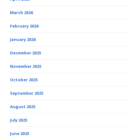
March 2026
February 2026
January 2026
December 2025
November 2025
October 2025
September 2025
August 2025
July 2025
June 2025