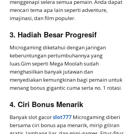
menggenapi selera semua pemain. Anda dapat
mencari tema apa lain seperti adventure,
imajinasi, dan film populer.
3. Hadiah Besar Progresif
Microgaming diketahui dengan jaringan
keberuntungan pertumbuhannya yang
luas.Gim seperti Mega Moolah sudah
menghasilkan banyak jutawan dan
menyediakan kemungkinan bagi pemain untuk
menang bonus gigantic cuma serta no. 1 rotasi.
4. Ciri Bonus Menarik
Banyak slot gacor
slot777
Microgaming diberi
bersama ciri bonus apa menarik, mirip giliran
gratis, lambang liar, dan mini-games. Fitur-fitur