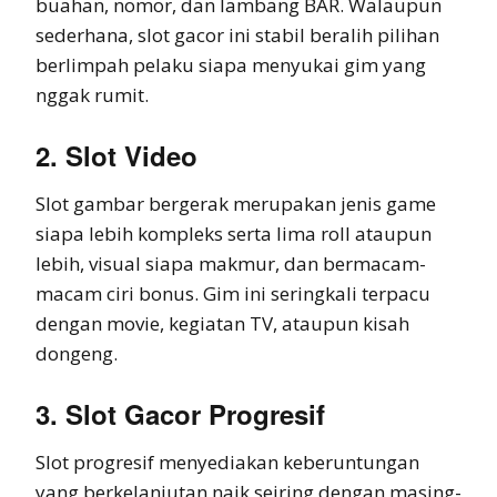
buahan, nomor, dan lambang BAR. Walaupun
sederhana, slot gacor ini stabil beralih pilihan
berlimpah pelaku siapa menyukai gim yang
nggak rumit.
2. Slot Video
Slot gambar bergerak merupakan jenis game
siapa lebih kompleks serta lima roll ataupun
lebih, visual siapa makmur, dan bermacam-
macam ciri bonus. Gim ini seringkali terpacu
dengan movie, kegiatan TV, ataupun kisah
dongeng.
3. Slot Gacor Progresif
Slot progresif menyediakan keberuntungan
yang berkelanjutan naik seiring dengan masing-