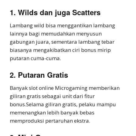
1. Wilds dan juga Scatters
Lambang wild bisa menggantikan lambang
lainnya bagi memudahkan menyusun
gabungan juara, sementara lambang tebar
biasanya mengakibatkan ciri bonus mirip
putaran cuma-cuma.
2. Putaran Gratis
Banyak slot online Microgaming memberikan
giliran gratis sebagai unit dari fitur
bonus.Selama giliran gratis, pelaku mampu
memenangkan lebih banyak bebas
memproduksi pertaruhan ekstra.