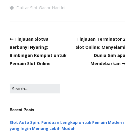
Daftar Slot Gacor Hari Ini
Tinjauan Slot88
Tinjauan Terminator 2
Berbunyi Nyaring:
Slot Online: Menyelami
Bimbingan Komplet untuk
Dunia Gim apa
Pemain Slot Online
Mendebarkan
Recent Posts
Slot Auto Spin: Panduan Lengkap untuk Pemain Modern
yang Ingin Menang Lebih Mudah