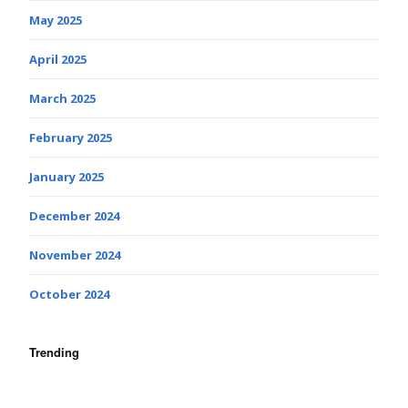
May 2025
April 2025
March 2025
February 2025
January 2025
December 2024
November 2024
October 2024
Trending