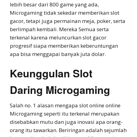
lebih besar dari 800 game yang ada,
Microgaming tidak sekedar memberikan slot
gacor, tetapi juga permainan meja, poker, serta
berlimpah kembali. Mereka Semua serta
terkenal karena meluncurkan slot gacor
progresif siapa memberikan keberuntungan
apa bisa menggapai banyak juta dolar.
Keunggulan Slot
Daring Microgaming
Salah no. 1 alasan mengapa slot online online
Microgaming seperti itu terkenal merupakan
disebabkan mutu dan juga inovasi apa orang-
orang itu tawarkan. Beriringan adalah sejumlah