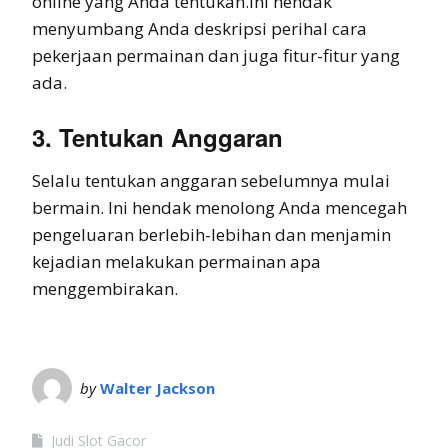
online yang Anda tentukan.Ini hendak
menyumbang Anda deskripsi perihal cara
pekerjaan permainan dan juga fitur-fitur yang
ada.
3. Tentukan Anggaran
Selalu tentukan anggaran sebelumnya mulai
bermain. Ini hendak menolong Anda mencegah
pengeluaran berlebih-lebihan dan menjamin
kejadian melakukan permainan apa
menggembirakan.
by
Walter Jackson
Judi Slot Gacor