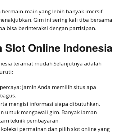
 bermain-main yang lebih banyak imersif
 menakjubkan. Gim ini sering kali tiba bersama
pa bisa berinteraksi dengan partisipan.
 Slot Online Indonesia
onesia teramat mudah.Selanjutnya adalah
uruti:
rpercaya: Jamin Anda memilih situs apa
 bagus.
serta mengisi informasi siapa dibutuhkan.
an untuk mengawali gim. Banyak laman
am teknik pembayaran.
 koleksi permainan dan pilih slot online yang