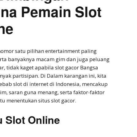
na Pemain Slot
ne
nomor satu pilihan entertainment paling
Serta banyaknya macam gim dan juga peluang
, tidak kaget apabila slot gacor Bangsa
yak partisipan. Di Dalam karangan ini, kita
ab slot di internet di Indonesia, mencakup
gim, saran guna menang, serta faktor-faktor
u menentukan situs slot gacor.
 Slot Online