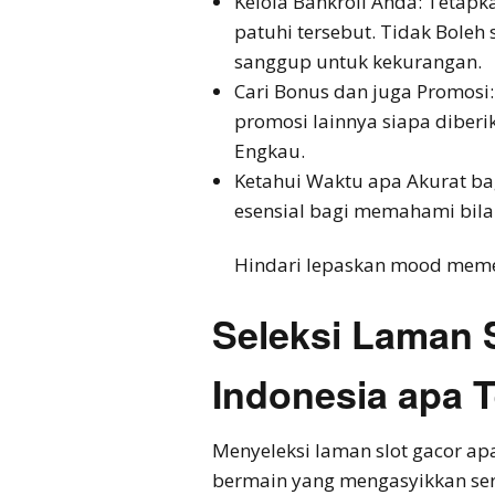
Kelola Bankroll Anda: Tetap
patuhi tersebut. Tidak Boleh
sanggup untuk kekurangan.
Cari Bonus dan juga Promosi:
promosi lainnya siapa diberi
Engkau.
Ketahui Waktu apa Akurat bag
esensial bagi memahami bila 
Hindari lepaskan mood meme
Seleksi Laman 
Indonesia apa 
Menyeleksi laman slot gacor ap
bermain yang mengasyikkan ser