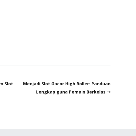
m Slot
Menjadi Slot Gacor High Roller: Panduan
Lengkap guna Pemain Berkelas