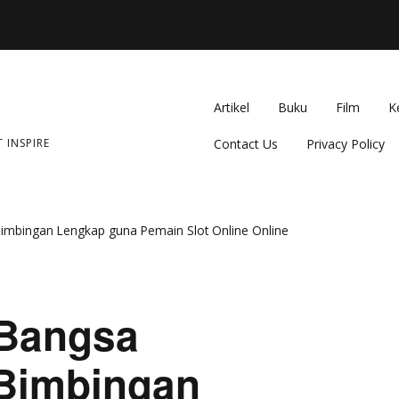
Artikel
Buku
Film
K
 INSPIRE
Contact Us
Privacy Policy
Bimbingan Lengkap guna Pemain Slot Online Online
 Bangsa
 Bimbingan