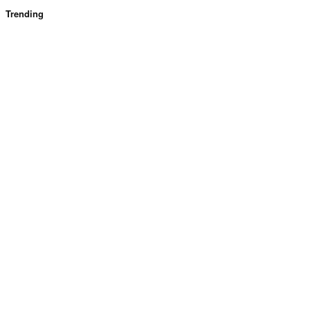
Trending