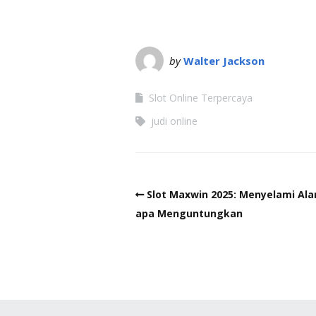
by
Walter Jackson
Slot Online Terpercaya
judi online
Slot Maxwin 2025: Menyelami Ala
apa Menguntungkan