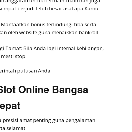
kan anggaran untuk bermain-main dan juga
 sempat berjudi lebih besar asal apa Kamu
 Manfaatkan bonus terlindungi tiba serta
kan oleh website guna menaikkan bankroll
i Tamat: Bila Anda lagi internal kehilangan,
mesti stop.
rintah putusan Anda.
Slot Online Bangsa
Tepat
a presisi amat penting guna pengalaman
ta selamat.