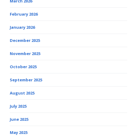
March 2026
February 2026
January 2026
December 2025
November 2025
October 2025
September 2025
August 2025
July 2025
June 2025
May 2025