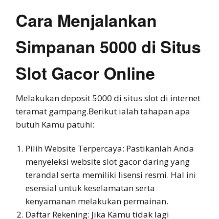
Cara Menjalankan
Simpanan 5000 di Situs
Slot Gacor Online
Melakukan deposit 5000 di situs slot di internet
teramat gampang.Berikut ialah tahapan apa
butuh Kamu patuhi:
Pilih Website Terpercaya: Pastikanlah Anda
menyeleksi website slot gacor daring yang
terandal serta memiliki lisensi resmi. Hal ini
esensial untuk keselamatan serta
kenyamanan melakukan permainan.
Daftar Rekening: Jika Kamu tidak lagi