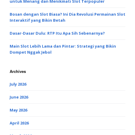
untuk Menang dan Menikmati Slot Terpopuler
Bosan dengan Slot Biasa? Ini Dia Revolusi Permainan Slot
Interaktif yang Bikin Betah
Dasar-Dasar Dulu: RTP Itu Apa Sih Sebenarnya?
Main Slot Lebih Lama dan Pintar: Strategi yang Bikin
Dompet Nggak Jebol
Archives
July 2026
June 2026
May 2026
April 2026