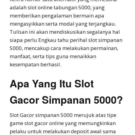
adalah slot online tabungan 5000, yang
memberikan pengalaman bermain apa
mengasyikkan serta modal yang terjangkau.
Tulisan ini akan mendiskusikan segalanya hal
siapa perlu Engkau tahu perihal slot simpanan
5000, mencakup cara melakukan permainan,
manfaat, serta tips guna menaikkan
kesempatan berhasil.
Apa Yang Itu Slot
Gacor Simpanan 5000?
Slot Gacor simpanan 5000 merujuk atas tipe
game slot gacor online yang memungkinkan
pelaku untuk melakukan deposit awal sama