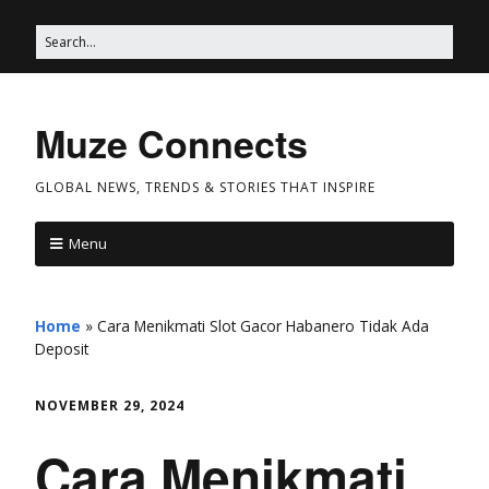
Muze Connects
GLOBAL NEWS, TRENDS & STORIES THAT INSPIRE
Menu
Home
»
Cara Menikmati Slot Gacor Habanero Tidak Ada
Deposit
NOVEMBER 29, 2024
Cara Menikmati