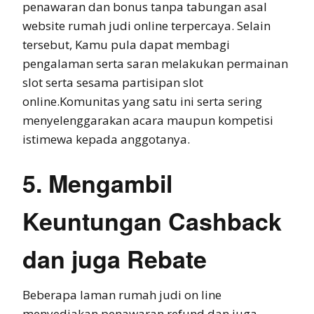
penawaran dan bonus tanpa tabungan asal
website rumah judi online terpercaya. Selain
tersebut, Kamu pula dapat membagi
pengalaman serta saran melakukan permainan
slot serta sesama partisipan slot
online.Komunitas yang satu ini serta sering
menyelenggarakan acara maupun kompetisi
istimewa kepada anggotanya.
5. Mengambil
Keuntungan Cashback
dan juga Rebate
Beberapa laman rumah judi on line
menyediakan penawaran refund dan juga