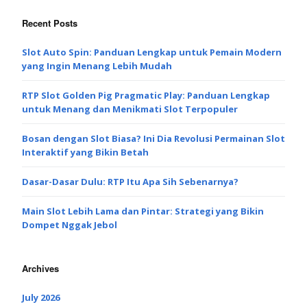
Recent Posts
Slot Auto Spin: Panduan Lengkap untuk Pemain Modern
yang Ingin Menang Lebih Mudah
RTP Slot Golden Pig Pragmatic Play: Panduan Lengkap
untuk Menang dan Menikmati Slot Terpopuler
Bosan dengan Slot Biasa? Ini Dia Revolusi Permainan Slot
Interaktif yang Bikin Betah
Dasar-Dasar Dulu: RTP Itu Apa Sih Sebenarnya?
Main Slot Lebih Lama dan Pintar: Strategi yang Bikin
Dompet Nggak Jebol
Archives
July 2026