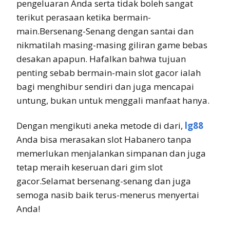
pengeluaran Anda serta tidak boleh sangat
terikut perasaan ketika bermain-
main.Bersenang-Senang dengan santai dan
nikmatilah masing-masing giliran game bebas
desakan apapun. Hafalkan bahwa tujuan
penting sebab bermain-main slot gacor ialah
bagi menghibur sendiri dan juga mencapai
untung, bukan untuk menggali manfaat hanya.
Dengan mengikuti aneka metode di dari,
lg88
Anda bisa merasakan slot Habanero tanpa
memerlukan menjalankan simpanan dan juga
tetap meraih keseruan dari gim slot
gacor.Selamat bersenang-senang dan juga
semoga nasib baik terus-menerus menyertai
Anda!