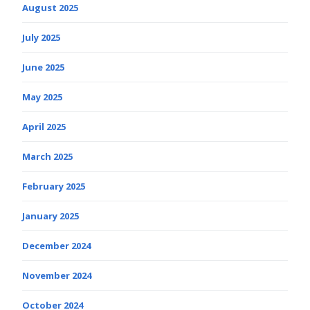
August 2025
July 2025
June 2025
May 2025
April 2025
March 2025
February 2025
January 2025
December 2024
November 2024
October 2024