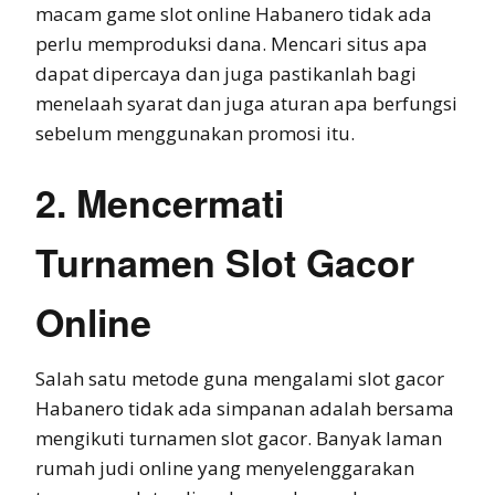
macam game slot online Habanero tidak ada
perlu memproduksi dana. Mencari situs apa
dapat dipercaya dan juga pastikanlah bagi
menelaah syarat dan juga aturan apa berfungsi
sebelum menggunakan promosi itu.
2. Mencermati
Turnamen Slot Gacor
Online
Salah satu metode guna mengalami slot gacor
Habanero tidak ada simpanan adalah bersama
mengikuti turnamen slot gacor. Banyak laman
rumah judi online yang menyelenggarakan