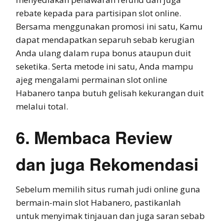
rebate kepada para partisipan slot online.
Bersama menggunakan promosi ini satu, Kamu
dapat mendapatkan separuh sebab kerugian
Anda ulang dalam rupa bonus ataupun duit
seketika. Serta metode ini satu, Anda mampu
ajeg mengalami permainan slot online
Habanero tanpa butuh gelisah kekurangan duit
melalui total.
6. Membaca Review
dan juga Rekomendasi
Sebelum memilih situs rumah judi online guna
bermain-main slot Habanero, pastikanlah
untuk menyimak tinjauan dan juga saran sebab