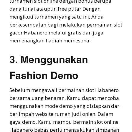
turnamen slot online dengan bonus berupa
dana tunai ataupun free putar.Dengan
mengikuti turnamen yang satu ini, Anda
berkesempatan bagi melakukan permainan slot
gacor Habanero melalui gratis dan juga
memenangkan hadiah memesona.
3. Menggunakan
Fashion Demo
Sebelum mengawali permainan slot Habanero
bersama uang benaran, Kamu dapat mencoba
menggunakan mode demo yang disiapkan dari
berlimpah website rumah judi onlen. Dalam
gaya demo, Kamu mampu bermain slot online
Habanero bebas perlu mengakukan simpanan