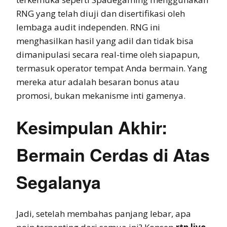
RNG yang telah diuji dan disertifikasi oleh
lembaga audit independen. RNG ini
menghasilkan hasil yang adil dan tidak bisa
dimanipulasi secara real-time oleh siapapun,
termasuk operator tempat Anda bermain. Yang
mereka atur adalah besaran bonus atau
promosi, bukan mekanisme inti gamenya.
Kesimpulan Akhir:
Bermain Cerdas di Atas
Segalanya
Jadi, setelah membahas panjang lebar, apa