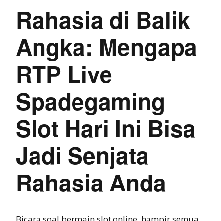
Rahasia di Balik
Angka: Mengapa
RTP Live
Spadegaming
Slot Hari Ini Bisa
Jadi Senjata
Rahasia Anda
Bicara soal bermain slot online, hampir semua