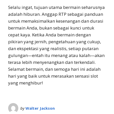
Selalu ingat, tujuan utama bermain seharusnya
adalah hiburan. Anggap RTP sebagai panduan
untuk memaksimalkan kesenangan dan durasi
bermain Anda, bukan sebagai kunci untuk
cepat kaya. Ketika Anda bermain dengan
pikiran yang jernih, pengetahuan yang cukup,
dan ekspektasi yang realistis, setiap putaran
gulungan—entah itu menang atau kalah—akan
terasa lebih menyenangkan dan terkendali.
Selamat bermain, dan semoga hari ini adalah
hari yang baik untuk merasakan sensasi slot
yang menghibur!
by
Walter Jackson