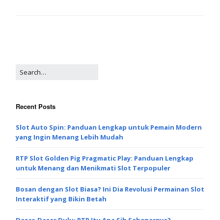
Recent Posts
Slot Auto Spin: Panduan Lengkap untuk Pemain Modern
yang Ingin Menang Lebih Mudah
RTP Slot Golden Pig Pragmatic Play: Panduan Lengkap
untuk Menang dan Menikmati Slot Terpopuler
Bosan dengan Slot Biasa? Ini Dia Revolusi Permainan Slot
Interaktif yang Bikin Betah