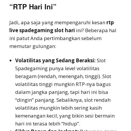
“RTP Hari Ini”
Jadi, apa saja yang mempengaruhi kesan
rtp
live spadegaming slot hari
ini? Beberapa hal
ini patut Anda pertimbangkan sebelum
memutar gulungan:
Volatilitas yang Sedang Beraksi:
Slot
Spadegaming punya level volatilitas
beragam (rendah, menengah, tinggi). Slot
volatilitas tinggi mungkin RTP-nya bagus
dalam jangka panjang, tapi hari ini bisa
“dingin” panjang. Sebaliknya, slot rendah
volatilitas mungkin lebih sering kasih
kemenangan kecil, yang bikin sesi bermain
hari ini terasa lebih “hidup”.