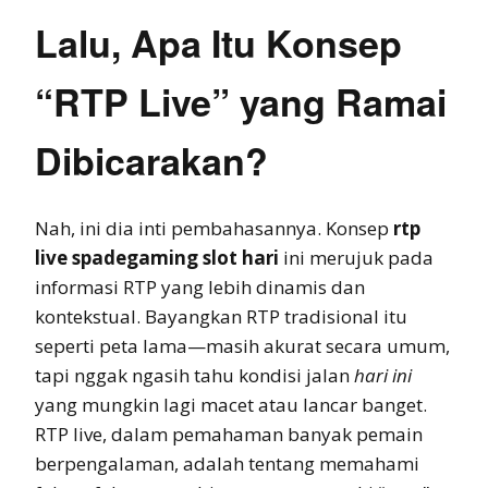
Lalu, Apa Itu Konsep
“RTP Live” yang Ramai
Dibicarakan?
Nah, ini dia inti pembahasannya. Konsep
rtp
live spadegaming slot hari
ini merujuk pada
informasi RTP yang lebih dinamis dan
kontekstual. Bayangkan RTP tradisional itu
seperti peta lama—masih akurat secara umum,
tapi nggak ngasih tahu kondisi jalan
hari ini
yang mungkin lagi macet atau lancar banget.
RTP live, dalam pemahaman banyak pemain
berpengalaman, adalah tentang memahami