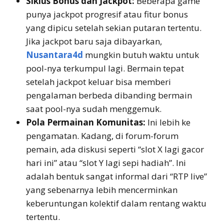
Siklus Bonus dan Jackpot:
Beberapa game
punya jackpot progresif atau fitur bonus
yang dipicu setelah sekian putaran tertentu.
Jika jackpot baru saja dibayarkan,
Nusantara4d
mungkin butuh waktu untuk
pool-nya terkumpul lagi. Bermain tepat
setelah jackpot keluar bisa memberi
pengalaman berbeda dibanding bermain
saat pool-nya sudah menggemuk.
Pola Permainan Komunitas:
Ini lebih ke
pengamatan. Kadang, di forum-forum
pemain, ada diskusi seperti “slot X lagi gacor
hari ini” atau “slot Y lagi sepi hadiah”. Ini
adalah bentuk sangat informal dari “RTP live”
yang sebenarnya lebih mencerminkan
keberuntungan kolektif dalam rentang waktu
tertentu.