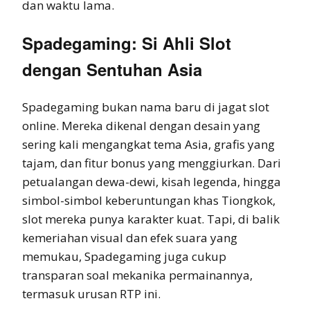
dan waktu lama.
Spadegaming: Si Ahli Slot
dengan Sentuhan Asia
Spadegaming bukan nama baru di jagat slot
online. Mereka dikenal dengan desain yang
sering kali mengangkat tema Asia, grafis yang
tajam, dan fitur bonus yang menggiurkan. Dari
petualangan dewa-dewi, kisah legenda, hingga
simbol-simbol keberuntungan khas Tiongkok,
slot mereka punya karakter kuat. Tapi, di balik
kemeriahan visual dan efek suara yang
memukau, Spadegaming juga cukup
transparan soal mekanika permainannya,
termasuk urusan RTP ini.