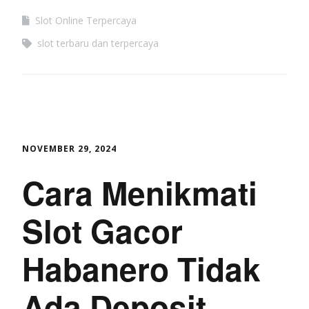
Slot Online Terpercaya
slot terbaru dan terpercaya
NOVEMBER 29, 2024
Cara Menikmati
Slot Gacor
Habanero Tidak
Ada Deposit