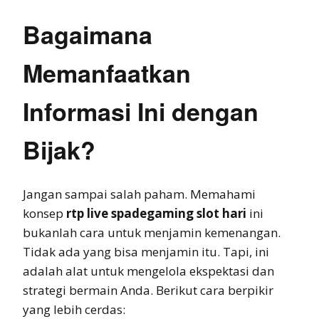
Bagaimana
Memanfaatkan
Informasi Ini dengan
Bijak?
Jangan sampai salah paham. Memahami
konsep
rtp live spadegaming slot hari
ini
bukanlah cara untuk menjamin kemenangan.
Tidak ada yang bisa menjamin itu. Tapi, ini
adalah alat untuk mengelola ekspektasi dan
strategi bermain Anda. Berikut cara berpikir
yang lebih cerdas: