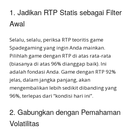
1. Jadikan RTP Statis sebagai Filter
Awal
Selalu, selalu, periksa RTP teoritis game
Spadegaming yang ingin Anda mainkan.
Pilihlah game dengan RTP di atas rata-rata
(biasanya di atas 96% dianggap baik). Ini
adalah fondasi Anda. Game dengan RTP 92%
jelas, dalam jangka panjang, akan
mengembalikan lebih sedikit dibanding yang
96%, terlepas dari “kondisi hari ini”.
2. Gabungkan dengan Pemahaman
Volatilitas