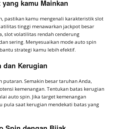
ot yang kamu Mainkan
, pastikan kamu mengenali karakteristik slot
atilitas tinggi menawarkan jackpot besar
, slot volatilitas rendah cenderung
an sering. Menyesuaikan mode auto spin
antu strategi kamu lebih efektif.
n dan Kerugian
h putaran. Semakin besar taruhan Anda,
potensi kemenangan. Tentukan batas kerugian
i auto spin. Jika target kemenangan
tu pula saat kerugian mendekati batas yang
o Spin dengan Bijak