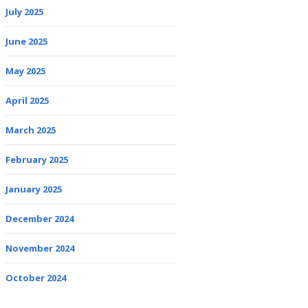
July 2025
June 2025
May 2025
April 2025
March 2025
February 2025
January 2025
December 2024
November 2024
October 2024