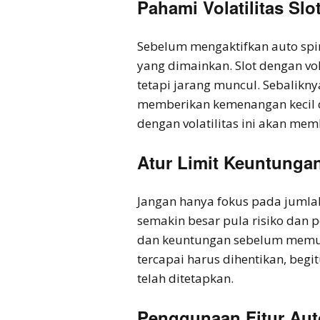
Pahami Volatilitas Sl
Sebelum mengaktifkan auto spin
yang dimainkan. Slot dengan vol
tetapi jarang muncul. Sebaliknya
memberikan kemenangan kecil d
dengan volatilitas ini akan memb
Atur Limit Keuntunga
Jangan hanya fokus pada jumla
semakin besar pula risiko dan 
dan keuntungan sebelum memula
tercapai harus dihentikan, begi
telah ditetapkan.
Penggunaan Fitur Aut