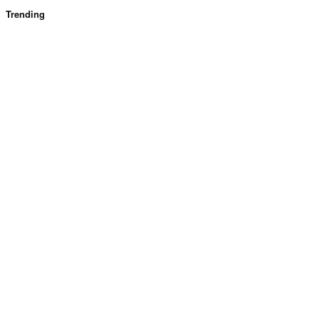
Trending