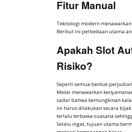
Fitur Manual
Teknologi modern menawarkan b
Berikut ini perbedaan utama an
Apakah Slot A
Risiko?
Seperti semua bentuk perjudian,
Meski menawarkan kenyamanan 
sadar bahwa kemungkinan kalah 
ini harus dilakukan secara bij
terlalu terbawa suasana sehin
Selalu ingat, tujuan utama be
mencari kemenangan besar.