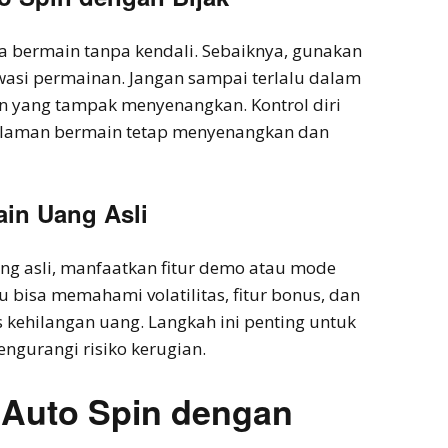
sa bermain tanpa kendali. Sebaiknya, gunakan
awasi permainan. Jangan sampai terlalu dalam
in yang tampak menyenangkan. Kontrol diri
alaman bermain tetap menyenangkan dan
in Uang Asli
g asli, manfaatkan fitur demo atau mode
 bisa memahami volatilitas, fitur bonus, dan
s kehilangan uang. Langkah ini penting untuk
ngurangi risiko kerugian.
 Auto Spin dengan