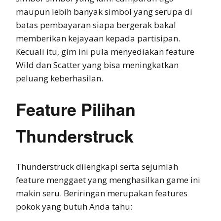
maupun lebih banyak simbol yang serupa di
batas pembayaran siapa bergerak bakal
memberikan kejayaan kepada partisipan.
Kecuali itu, gim ini pula menyediakan feature
Wild dan Scatter yang bisa meningkatkan
peluang keberhasilan.
Feature Pilihan
Thunderstruck
Thunderstruck dilengkapi serta sejumlah
feature menggaet yang menghasilkan game ini
makin seru. Beriringan merupakan features
pokok yang butuh Anda tahu: