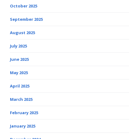
October 2025
September 2025
August 2025
July 2025
June 2025
May 2025
April 2025
March 2025
February 2025
January 2025