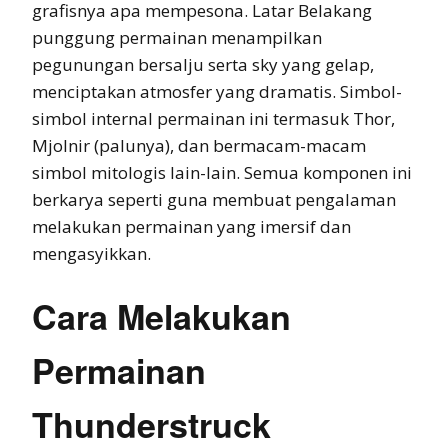
grafisnya apa mempesona. Latar Belakang
punggung permainan menampilkan
pegunungan bersalju serta sky yang gelap,
menciptakan atmosfer yang dramatis. Simbol-
simbol internal permainan ini termasuk Thor,
Mjolnir (palunya), dan bermacam-macam
simbol mitologis lain-lain. Semua komponen ini
berkarya seperti guna membuat pengalaman
melakukan permainan yang imersif dan
mengasyikkan.
Cara Melakukan
Permainan
Thunderstruck