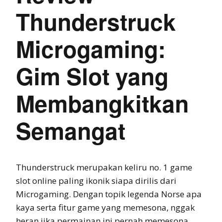
Thunderstruck
Microgaming:
Gim Slot yang
Membangkitkan
Semangat
Thunderstruck merupakan keliru no. 1 game
slot online paling ikonik siapa dirilis dari
Microgaming. Dengan topik legenda Norse apa
kaya serta fitur game yang memesona, nggak
heran jika permainan ini pernah memesona