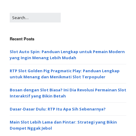
Recent Posts
Slot Auto Spin: Panduan Lengkap untuk Pemain Modern
yang Ingin Menang Lebih Mudah
RTP Slot Golden Pig Pragmatic Play: Panduan Lengkap
untuk Menang dan Menikmati Slot Terpopuler
Bosan dengan Slot Biasa? Ini Dia Revolusi Permainan Slot
Interaktif yang Bikin Betah
Dasar-Dasar Dulu: RTP Itu Apa Sih Sebenarnya?
Main Slot Lebih Lama dan Pintar: Strategi yang Bikin
Dompet Nggak Jebol