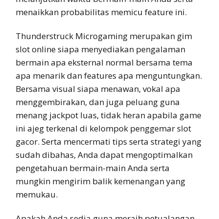
menaikkan probabilitas memicu feature ini.
Thunderstruck Microgaming merupakan gim
slot online siapa menyediakan pengalaman
bermain apa eksternal normal bersama tema
apa menarik dan features apa menguntungkan.
Bersama visual siapa menawan, vokal apa
menggembirakan, dan juga peluang guna
menang jackpot luas, tidak heran apabila game
ini ajeg terkenal di kelompok penggemar slot
gacor. Serta mencermati tips serta strategi yang
sudah dibahas, Anda dapat mengoptimalkan
pengetahuan bermain-main Anda serta
mungkin mengirim balik kemenangan yang
memukau.
Apakah Anda sedia guna meraih petualangan