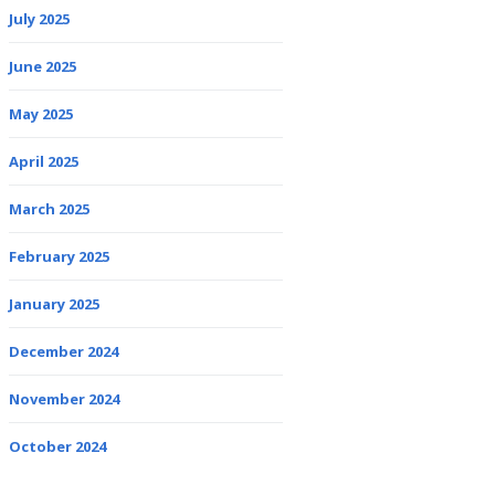
July 2025
June 2025
May 2025
April 2025
March 2025
February 2025
January 2025
December 2024
November 2024
October 2024