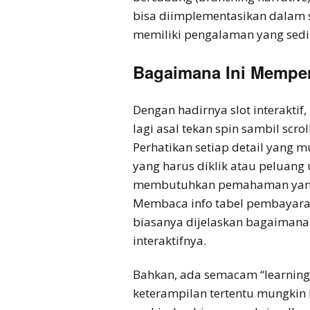
bisa diimplementasikan dalam s
memiliki pengalaman yang sedi
Bagaimana Ini Mempen
Dengan hadirnya slot interaktif
lagi asal tekan spin sambil scro
Perhatikan setiap detail yang m
yang harus diklik atau peluang 
membutuhkan pemahaman yang 
Membaca info tabel pembayaran 
biasanya dijelaskan bagaimana
interaktifnya.
Bahkan, ada semacam “learning 
keterampilan tertentu mungki