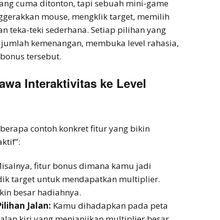
yang cuma ditonton, tapi sebuah mini-game
erakkan mouse, mengklik target, memilih
n teka-teki sederhana. Setiap pilihan yang
jumlah kemenangan, membuka level rahasia,
 bonus tersebut.
wa Interaktivitas ke Level
erapa contoh konkret fitur yang bikin
ktif”:
isalnya, fitur bonus dimana kamu jadi
k target untuk mendapatkan multiplier.
kin besar hadiahnya.
lihan Jalan:
Kamu dihadapkan pada peta
jalan kiri yang menjanjikan multiplier besar