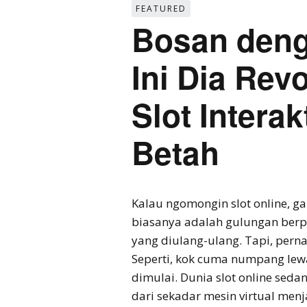
FEATURED
Bosan deng
Ini Dia Rev
Slot Interak
Betah
Kalau ngomongin slot online, g
biasanya adalah gulungan berput
yang diulang-ulang. Tapi, per
Seperti, kok cuma numpang lewat
dimulai. Dunia slot online sed
dari sekadar mesin virtual men