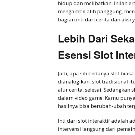
hidup dan melibatkan. Inilah e
mengambil alih panggung, men
bagian inti dari cerita dan aksi y
Lebih Dari Sek
Esensi Slot Inte
Jadi, apa sih bedanya slot bias
dianalogikan, slot tradisional i
alur cerita, selesai. Sedangkan s
dalam video game. Kamu punya 
hasilnya bisa berubah-ubah te
Inti dari slot interaktif adal
intervensi langsung dari pemain