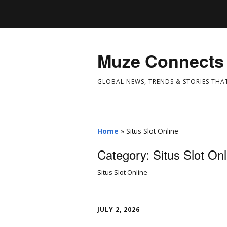
Muze Connects
GLOBAL NEWS, TRENDS & STORIES THAT
Home
»
Situs Slot Online
Category:
Situs Slot Onl
Situs Slot Online
JULY 2, 2026