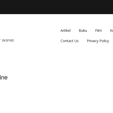
Artikel
Buku
Film
K
 INSPIRE
Contact Us
Privacy Policy
ine