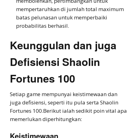
membolehkan, pertimbangkan untuk
mempertaruhkan di jumlah total maximum
batas pelunasan untuk memperbaiki
probabilitas berhasil.
Keunggulan dan juga
Defisiensi Shaolin
Fortunes 100
Setiap game mempunyai keistimewaan dan
juga defisiensi, seperti itu pula serta Shaolin
Fortunes 100.Berikut ialah sedikit poin vital apa
memerlukan diperhitungkan:
Keistimewaan