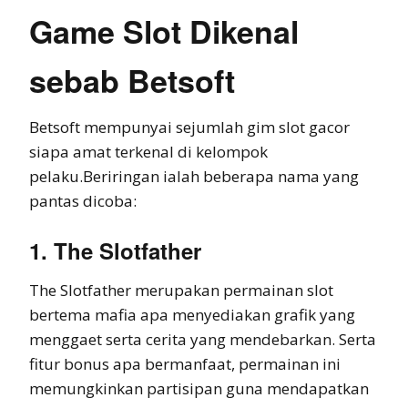
Game Slot Dikenal
sebab Betsoft
Betsoft mempunyai sejumlah gim slot gacor
siapa amat terkenal di kelompok
pelaku.Beriringan ialah beberapa nama yang
pantas dicoba:
1. The Slotfather
The Slotfather merupakan permainan slot
bertema mafia apa menyediakan grafik yang
menggaet serta cerita yang mendebarkan. Serta
fitur bonus apa bermanfaat, permainan ini
memungkinkan partisipan guna mendapatkan