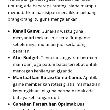
untung, ada beberapa strategi siapa mampu
memudahkan partisipan menaikkan peluang
orang-orang itu guna mengalahkan:
Kenali Game:
Gunakan waktu guna
menyadari mekanisme serta fitur game
sebelumnya mulai berjudi serta uang
benaran.
Atur Budget:
Tentukan anggaran bermain-
main dan juga patuhi batas tersebut untuk
mencegah kehilangan gigantic.
Manfaatkan Rotasi Cuma-Cuma:
Apabila
game memberikan rotasi gratis, manfaatkan
kemungkinan ini guna bermain tidak ada
bahaya kehilangan duit.
Gunakan Pertaruhan Optimal:
Bila