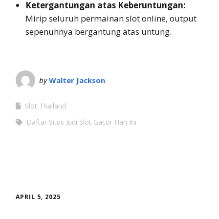
Ketergantungan atas Keberuntungan:
Mirip seluruh permainan slot online, output
sepenuhnya bergantung atas untung.
by
Walter Jackson
Slot Thailand
Daftar Situs Judi Slot Gacor Hari Ini
APRIL 5, 2025