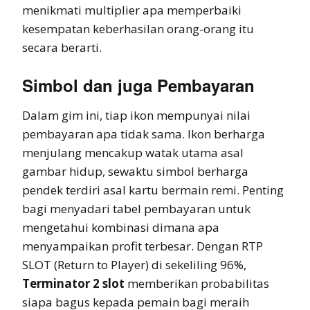
menikmati multiplier apa memperbaiki
kesempatan keberhasilan orang-orang itu
secara berarti.
Simbol dan juga Pembayaran
Dalam gim ini, tiap ikon mempunyai nilai
pembayaran apa tidak sama. Ikon berharga
menjulang mencakup watak utama asal
gambar hidup, sewaktu simbol berharga
pendek terdiri asal kartu bermain remi. Penting
bagi menyadari tabel pembayaran untuk
mengetahui kombinasi dimana apa
menyampaikan profit terbesar. Dengan RTP
SLOT (Return to Player) di sekeliling 96%,
Terminator 2 slot
memberikan probabilitas
siapa bagus kepada pemain bagi meraih