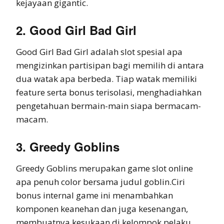
kejayaan gigantic.
2. Good Girl Bad Girl
Good Girl Bad Girl adalah slot spesial apa
mengizinkan partisipan bagi memilih di antara
dua watak apa berbeda. Tiap watak memiliki
feature serta bonus terisolasi, menghadiahkan
pengetahuan bermain-main siapa bermacam-
macam.
3. Greedy Goblins
Greedy Goblins merupakan game slot online
apa penuh color bersama judul goblin.Ciri
bonus internal game ini menambahkan
komponen keanehan dan juga kesenangan,
membuatnya kesukaan di kelompok pelaku.