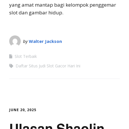
yang amat mantap bagi kelompok penggemar
slot dan gambar hidup.
by
Walter Jackson
Slot Terbaik
Daftar Situs Judi Slot Gacor Hari Ini
JUNE 20, 2025
Ulasan Shaolin