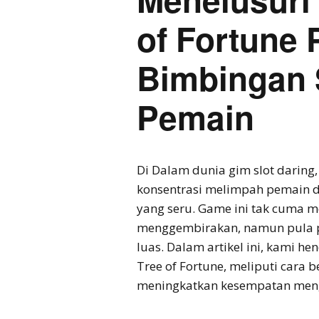
of Fortune 
Bimbingan 
Pemain
Di Dalam dunia gim slot daring,
konsentrasi melimpah pemain d
yang seru. Game ini tak cuma 
menggembirakan, namun pula p
luas. Dalam artikel ini, kami 
Tree of Fortune, meliputi cara be
meningkatkan kesempatan men