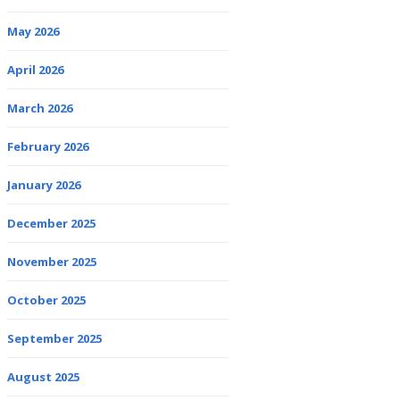
May 2026
April 2026
March 2026
February 2026
January 2026
December 2025
November 2025
October 2025
September 2025
August 2025