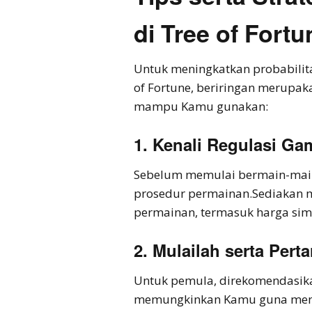
di Tree of Fortu
Untuk meningkatkan probabilit
of Fortune, beriringan merupaka
mampu Kamu gunakan:
1. Kenali Regulasi Ga
Sebelum memulai bermain-main
prosedur permainan.Sediakan 
permainan, termasuk harga simb
2. Mulailah serta Pert
Untuk pemula, direkomendasika
memungkinkan Kamu guna menge