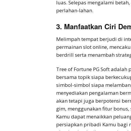
luas. Selepas mengalami beta
perlahan-lahan.
3. Manfaatkan Ciri De
Melimpah tempat berjudi di int
permainan slot online, mencakup
berdrill serta menambah strat
Tree of Fortune PG Soft adalah
bersama topik siapa berkecukup
simbol-simbol siapa melambang
menyediakan pengalaman berm
akan tetapi juga berpotensi be
gim, menggunakan fitur bonus, s
Kamu dapat menaikkan peluang
persiapkan pribadi Kamu bagi m