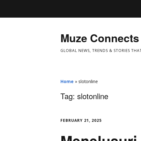
Muze Connects
GLOBAL NEWS, TRENDS & STORIES THAT
Home
»
slotonline
Tag:
slotonline
FEBRUARY 21, 2025
Menelusuri