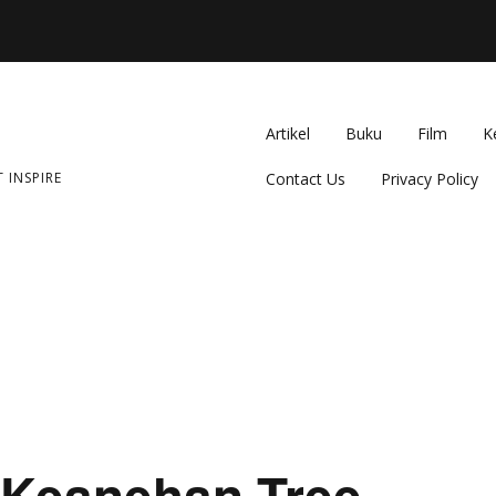
Artikel
Buku
Film
K
 INSPIRE
Contact Us
Privacy Policy
 Keanehan Tree