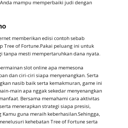
h, Anda mampu memperbaiki judi dengan
mo
ernet memberikan edisi contoh sebab
 Tree of Fortune.Pakai peluang ini untuk
egi tanpa mesti mempertaruhkan dana nyata.
 permainan slot online apa memesona
an dan ciri-ciri siapa menyenangkan. Serta
kan nasib baik serta kemakmuran, game ini
ain-main apa nggak sekedar menyenangkan
rmanfaat. Bersama memahami cara aktivitas
erta menerapkan strategi siapa presisi,
 Kamu guna meraih keberhasilan.Sehingga,
enelusuri kehebatan Tree of Fortune serta