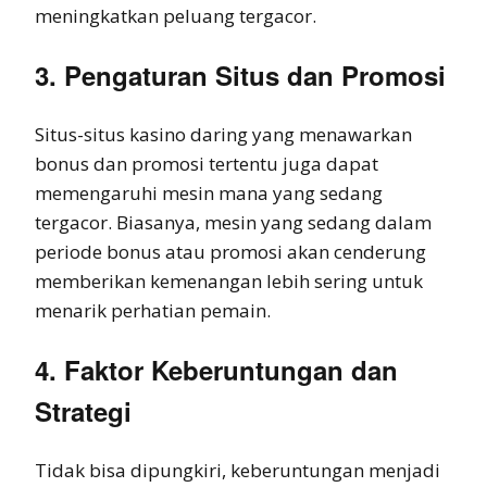
meningkatkan peluang tergacor.
3. Pengaturan Situs dan Promosi
Situs-situs kasino daring yang menawarkan
bonus dan promosi tertentu juga dapat
memengaruhi mesin mana yang sedang
tergacor. Biasanya, mesin yang sedang dalam
periode bonus atau promosi akan cenderung
memberikan kemenangan lebih sering untuk
menarik perhatian pemain.
4. Faktor Keberuntungan dan
Strategi
Tidak bisa dipungkiri, keberuntungan menjadi