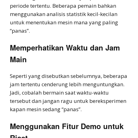
periode tertentu. Beberapa pemain bahkan
menggunakan analisis statistik kecil-kecilan
untuk menentukan mesin mana yang paling
“panas”.
Memperhatikan Waktu dan Jam
Main
Seperti yang disebutkan sebelumnya, beberapa
jam tertentu cenderung lebih menguntungkan.
Jadi, cobalah bermain saat waktu-waktu
tersebut dan jangan ragu untuk bereksperimen
kapan mesin sedang “panas”.
Menggunakan Fitur Demo untuk
Riset