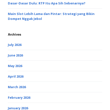
Dasar-Dasar Dulu: RTP Itu Apa Sih Sebenarnya?
Main Slot Lebih Lama dan Pintar: Strategi yang Bikin
Dompet Nggak Jebol
Archives
July 2026
June 2026
May 2026
April 2026
March 2026
February 2026
January 2026