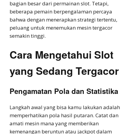
bagian besar dari permainan slot. Tetapi,
beberapa pemain berpengalaman percaya
bahwa dengan menerapkan strategi tertentu,
peluang untuk menemukan mesin tergacor
semakin tinggi.
Cara Mengetahui Slot
yang Sedang Tergacor
Pengamatan Pola dan Statistika
Langkah awal yang bisa kamu lakukan adalah
memperhatikan pola hasil putaran. Catat dan
amati mesin mana yang memberikan
kemenangan beruntun atau jackpot dalam