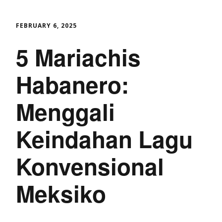
FEBRUARY 6, 2025
5 Mariachis
Habanero:
Menggali
Keindahan Lagu
Konvensional
Meksiko