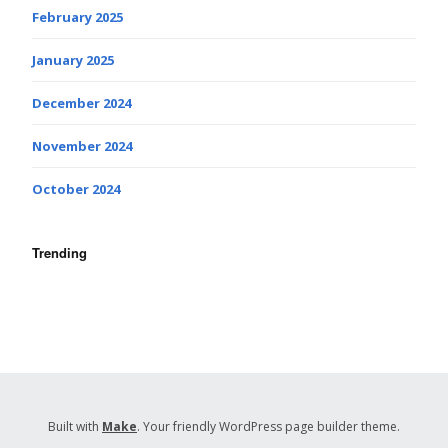
February 2025
January 2025
December 2024
November 2024
October 2024
Trending
Built with
Make
. Your friendly WordPress page builder theme.