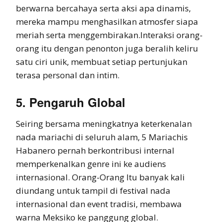
berwarna bercahaya serta aksi apa dinamis,
mereka mampu menghasilkan atmosfer siapa
meriah serta menggembirakan.Interaksi orang-
orang itu dengan penonton juga beralih keliru
satu ciri unik, membuat setiap pertunjukan
terasa personal dan intim.
5. Pengaruh Global
Seiring bersama meningkatnya keterkenalan
nada mariachi di seluruh alam, 5 Mariachis
Habanero pernah berkontribusi internal
memperkenalkan genre ini ke audiens
internasional. Orang-Orang Itu banyak kali
diundang untuk tampil di festival nada
internasional dan event tradisi, membawa
warna Meksiko ke panggung global.