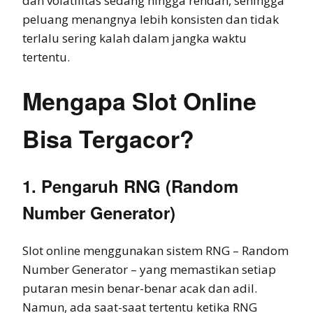
dan volatilitas sedang hingga rendah, sehingga
peluang menangnya lebih konsisten dan tidak
terlalu sering kalah dalam jangka waktu
tertentu.
Mengapa Slot Online
Bisa Tergacor?
1. Pengaruh RNG (Random
Number Generator)
Slot online menggunakan sistem RNG – Random
Number Generator – yang memastikan setiap
putaran mesin benar-benar acak dan adil.
Namun, ada saat-saat tertentu ketika RNG