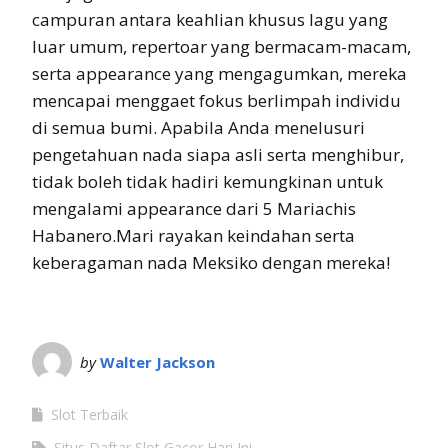
campuran antara keahlian khusus lagu yang
luar umum, repertoar yang bermacam-macam,
serta appearance yang mengagumkan, mereka
mencapai menggaet fokus berlimpah individu
di semua bumi. Apabila Anda menelusuri
pengetahuan nada siapa asli serta menghibur,
tidak boleh tidak hadiri kemungkinan untuk
mengalami appearance dari 5 Mariachis
Habanero.Mari rayakan keindahan serta
keberagaman nada Meksiko dengan mereka!
by
Walter Jackson
Slot Terbaik
Situs Daftar Slot Gacor Hari Ini