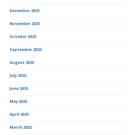
December 2025
November 2025
October 2025
September 2025
August 2025
July 2025
June 2025
May 2025
April 2025
March 2025