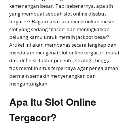
kemenangan besar. Tapi sebenarnya, apa sih
yang membuat sebuah slot online disebut
tergacor? Bagaimana cara menemukan mesin
slot yang sedang “gacor” dan meningkatkan
peluang kamu untuk meraih jackpot besar?
Artikel ini akan membahas secara lengkap dan
mendalam mengenai slot online tergacor, mulai
dari definisi, faktor penentu, strategi, hingga
tips memilih situs terpercaya agar pengalaman
bermain semakin menyenangkan dan
menguntungkan.
Apa Itu Slot Online
Tergacor?